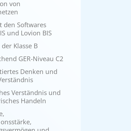
on von
netzen
t den Softwares
IS und Lovion BIS
 der Klasse B
chend GER-Niveau C2
tiertes Denken und
Verständnis
hes Verständnis und
isches Handeln
e,
onsstärke,
gsvermögen und