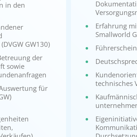
Dokumentati
n in den
Versorgungs
n
Erfahrung mi
andener
Smallworld G
d
ng (DVGW GW130)
Führerschein
Betreuung der
Deutschspre
ft sowie
Kundenanfragen
Kundenorien
technisches 
Auswertung für
VGW)
Kaufmännisc
unternehmer
enheiten
Eigeninitiativ
ten,
Kommunikati
Verkäufen)
Durchsetzun