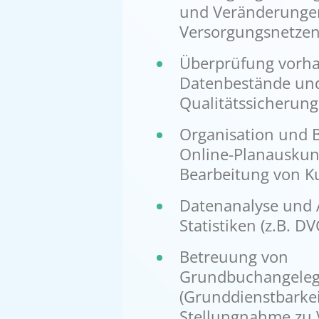
und Veränderunge
Versorgungsnetze
Überprüfung vorh
Datenbestände un
Qualitätssicheru
Organisation und 
Online-Planauskun
Bearbeitung von 
Datenanalyse und 
Statistiken (z.B. D
Betreuung von
Grundbuchangeleg
(Grunddienstbarkei
Stellungnahme zu 