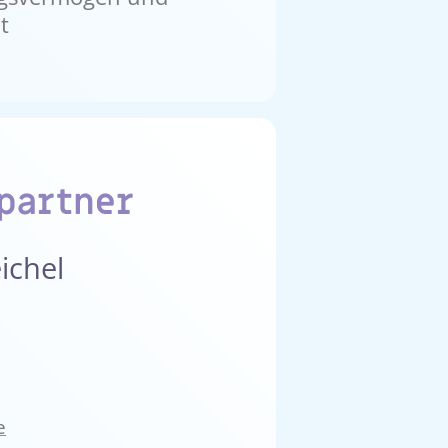
t
partner
ichel
e