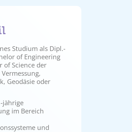
il
nes Studium als Dipl.-
chelor of Engineering
r of Science der
g Vermessung,
k, Geodäsie oder
-jährige
ung im Bereich
ionssysteme und