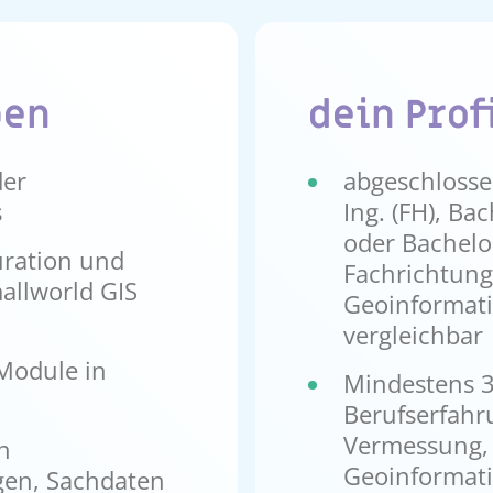
ben
dein Prof
der
abgeschlosse
s
Ing. (FH), Ba
oder Bachelo
uration und
Fachrichtun
allworld GIS
Geoinformati
vergleichbar
Module in
Mindestens 3
Berufserfahr
Vermessung,
n
Geoinformat
gen, Sachdaten