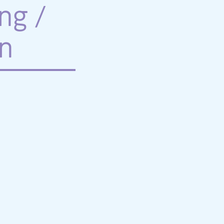
ng /
n