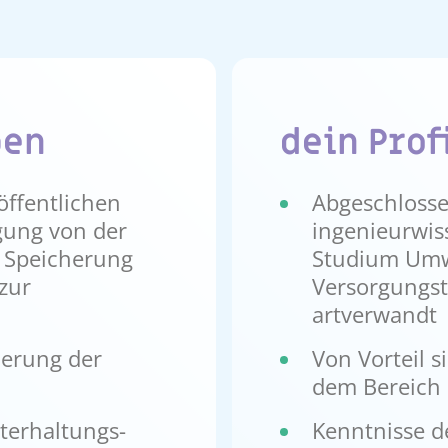
ben
dein Prof
öffentlichen
Abgeschloss
gung von der
ingenieurwis
 Speicherung
Studium Umw
 zur
Versorgungst
artverwandt
ierung der
Von Vorteil 
dem Bereich 
erhaltungs-
Kenntnisse d