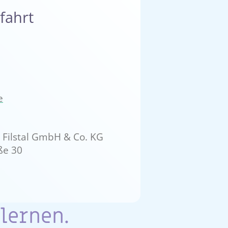
fahrt
e
 Filstal GmbH & Co. KG
ße 30
lernen.