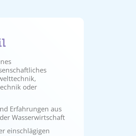
il
enes
senschaftliches
elttechnik,
echnik oder
sind Erfahrungen aus
der Wasserwirtschaft
er einschlägigen