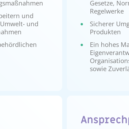
ungsmaßnahmen
Gesetze, Nor
Regelwerke
beitern und
n Umwelt- und
Sicherer Umg
ßnahmen
Produkten
behördlichen
Ein hohes M
Eigenverantw
Organisation
sowie Zuverlä
Ansprech