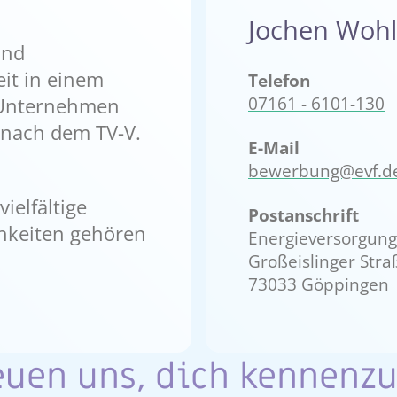
Jochen Wohl
und
eit in einem
Telefon
07161 - 6101-130
 Unternehmen
 nach dem TV-V.
E-Mail
bewerbung@evf.d
ielfältige
Postanschrift
hkeiten gehören
Energieversorgung
Großeislinger Stra
73033 Göppingen
euen uns, dich kennenzu