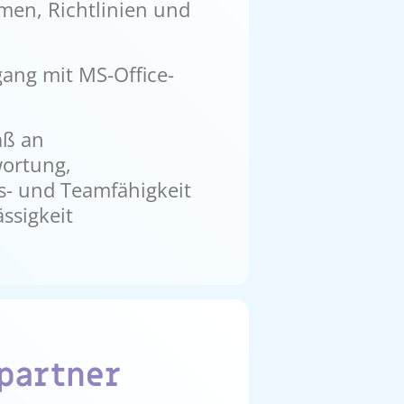
men, Richtlinien und
ang mit MS-Office-
aß an
ortung,
s- und Teamfähigkeit
ssigkeit
partner