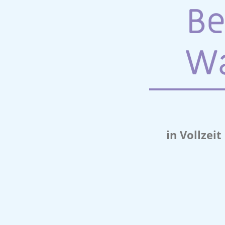
Be
Wa
in Vollzei