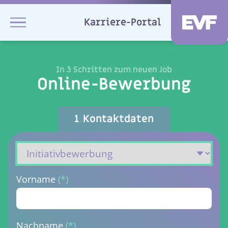
Karriere-Portal
EVF
In 3 Schritten zum neuen Job
Online-Bewerbung
1
Kontaktdaten
Vorname
(*)
Nachname
(*)